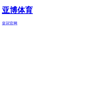
亚博体育
皇冠官网