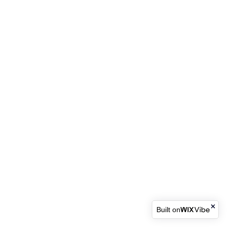
Built on