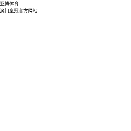
亚博体育
澳门皇冠官方网站