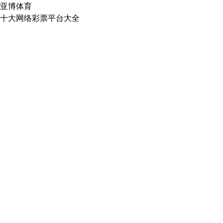
亚博体育
十大网络彩票平台大全