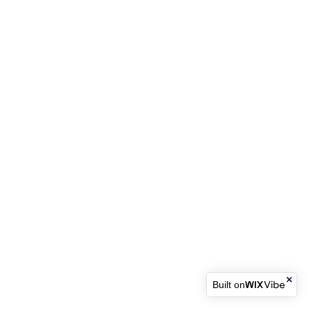
Built on