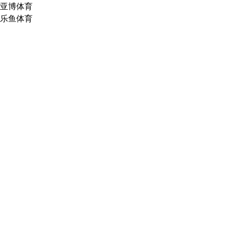
亚博体育
乐鱼体育