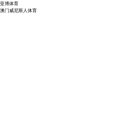
亚博体育
澳门威尼斯人体育