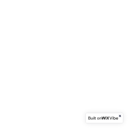
Built on