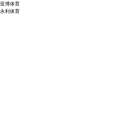
亚博体育
永利体育