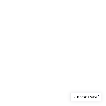
Built on