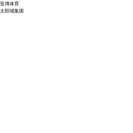
亚博体育
太阳城集团